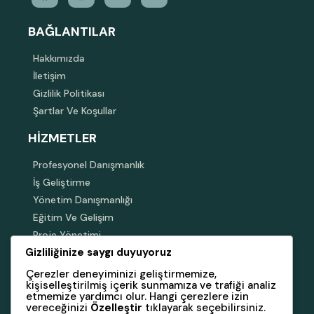
BAĞLANTILAR
Hakkımızda
İletişim
Gizlilik Politikası
Şartlar Ve Koşullar
HIZMETLER
Profesyonel Danışmanlık
İş Geliştirme
Yönetim Danışmanlığı
Eğitim Ve Gelişim
Proje Yönetimi
Gizliliğinize saygı duyuyoruz
BÜLTENIMIZE ABONE OLUN
Çerezler deneyiminizi geliştirmemize,
kişiselleştirilmiş içerik sunmamıza ve trafiği analiz
Girişimlerinizi desteklemek için güncellemeler ve
etmemize yardımcı olur. Hangi çerezlere izin
haberlerimize göz atın.
vereceğinizi
Özelleştir
tıklayarak seçebilirsiniz.